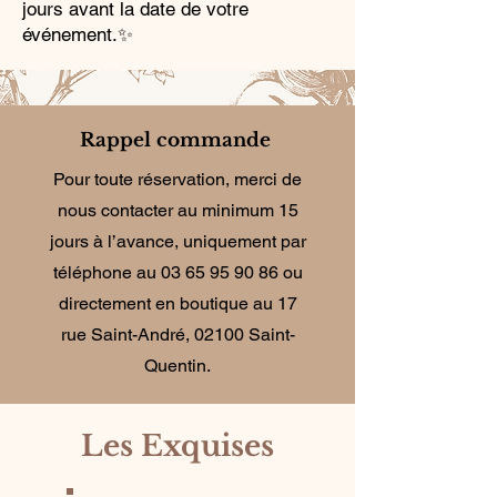
jours avant la date de votre
événement.✨
Rappel commande
Pour toute réservation, merci de
nous contacter au minimum 15
jours à l’avance, uniquement par
téléphone au
03 65 95 90 86
ou
directement en boutique au 17
rue Saint-André, 02100 Saint-
Quentin.
Les Exquises