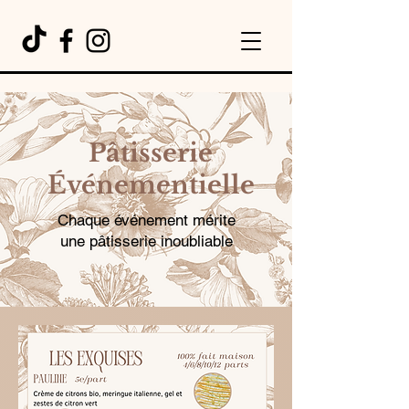
Pâtisserie
Événementielle
Chaque événement mérite
une pâtisserie inoubliable